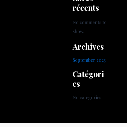
récents
No comments to
show.
Archives
September 2023
Catégori
es
No categories