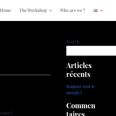
Choose
a
Home
The Workshop
Who are we ?​
language
Search
Articles
récents
Bonjour tout le
monde !
Commen
taires
crire !