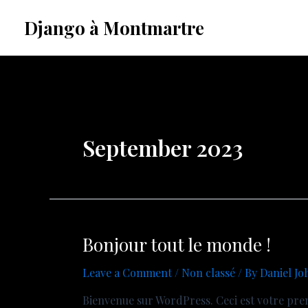
Skip
Django à Montmartre
to
content
September 2023
Bonjour tout le monde !
Leave a Comment
/
Non classé
/ By
Daniel Jo
Bienvenue sur WordPress. Ceci est votre prem