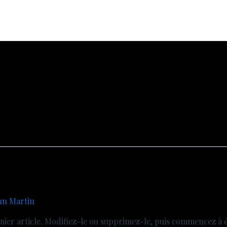
hn Martin
ier article. Modifiez-le ou supprimez-le, puis commencez à é