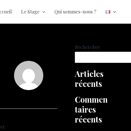
Choisir
une
ccueil
Le Stage
Qui sommes-nous ?
langue
Rechercher
Articles
récents
Commen
taires
récents
er.