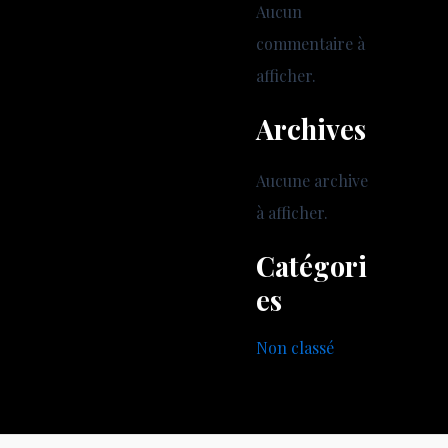
Aucun
commentaire à
afficher.
Archives
Aucune archive
à afficher.
Catégori
es
Non classé