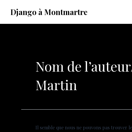
Aller
Rechercher :
Django à Montmartre
au
contenu
Nom de l’auteur
Martin
Il semble que nous ne pouvons pas trouver l