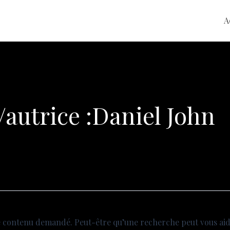
A
/autrice :Daniel John
e contenu demandé. Peut-être qu’une recherche peut vous aid